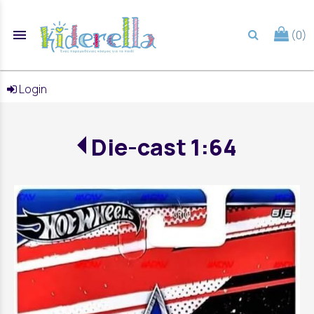
menu
(0)
search
Login
Die-cast 1:64