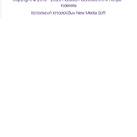
Kiderella
Κατασκευή Ιστοσελίδων New Media Soft
Αποστολές & Επιστροφές
Τρόποι Παραγγελίας & Πληρωμής
Επικοινωνία
Μάθετε για εμάς
Όροι Χρήσης & Ασφάλεια