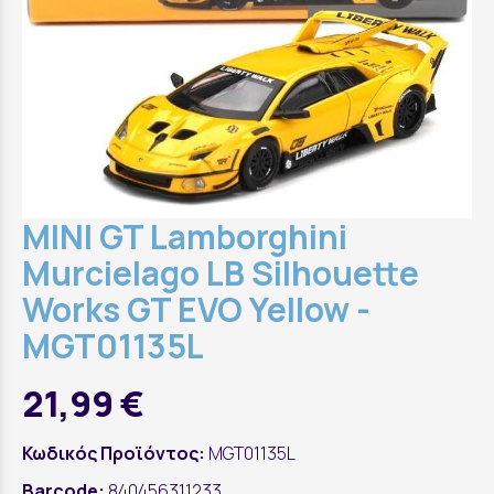
MINI GT Lamborghini
Murcielago LB Silhouette
Works GT EVO Yellow -
MGT01135L
21,99 €
Κωδικός Προϊόντος:
MGT01135L
Barcode:
840456311233