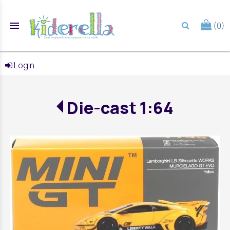
menu
(0)
search
Login
Die-cast 1:64