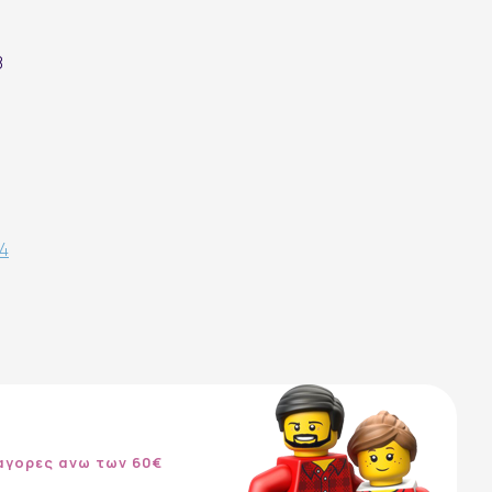
8
64
αγορες ανω των 60€