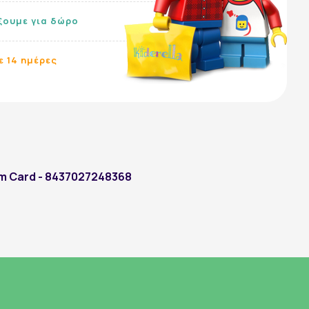
ίξουμε για δώρο
ε 14 ημέρες
Ακολουθήστε μας:
m Card - 8437027248368