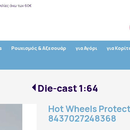
ελίες άνω των 60€
s
Ρουχισμός & Αξεσουάρ
για Αγόρι
για Κορίτ
Die-cast 1:64
Hot Wheels Protect
8437027248368