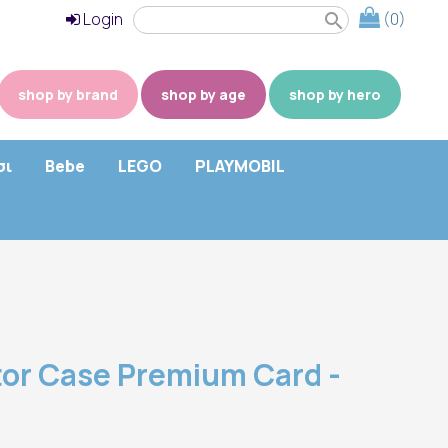
Login
(0)
search
shop by brand
shop by age
shop by hero
σι
Bebe
LEGO
PLAYMOBIL
or Case Premium Card -