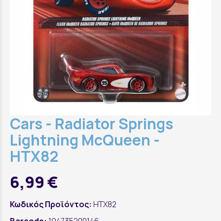
Cars - Radiator Springs
Lightning McQueen -
HTX82
6,99 €
Κωδικός Προϊόντος:
HTX82