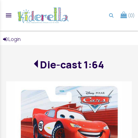
menu
(0)
search
Login
Die-cast 1:64