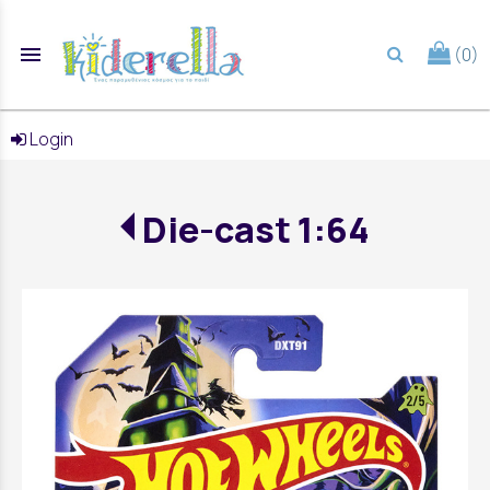
menu
(0)
search
Login
Die-cast 1:64