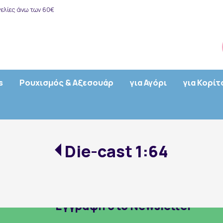
ελίες άνω των 60€
s
Ρουχισμός & Αξεσουάρ
για Αγόρι
για Κορίτ
Die-cast 1:64
Εγγραφή στο Newsletter