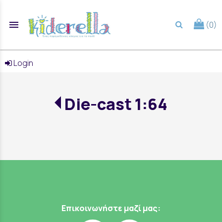
menu
(0)
search
Login
Die-cast 1:64
Επικοινωνήστε μαζί μας: