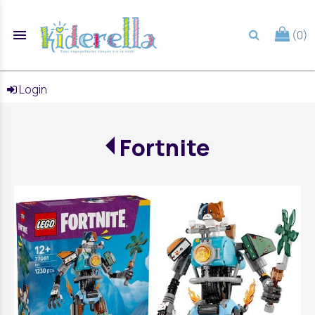
menu
(0)
search
Login
Fortnite