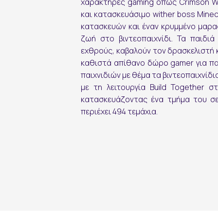
χαρακτήρες gaming όπως Crimson War
και κατασκευάσιμο wither boss Minec
κατασκευών και έναν κρυμμένο μαρασ
ζωή στο βιντεοπαιχνίδι. Τα παιδι
εχθρούς, καβαλούν τον δρασκελιστή κ
καθιστά απίθανο δώρο gamer για πα
εγγραφή
παιχνιδιών με θέμα τα βιντεοπαιχνίδι
με τη λειτουργία Build Together σ
κατασκευάζοντας ένα τμήμα του σε
περιέχει 494 τεμάχια.