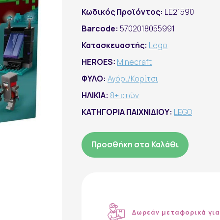
Κωδικός Προϊόντος:
LE21590
Barcode:
5702018055991
Κατασκευαστής:
Lego
HEROES:
Minecraft
ΦΥΛΟ:
Αγόρι/Κορίτσι
ΗΛΙΚΙΑ:
8+ ετών
ΚΑΤΗΓΟΡΙΑ ΠΑΙΧΝΙΔΙΟΥ:
LEGO
Προσθήκη στο Καλάθι
Δωρεάν μεταφορικά για