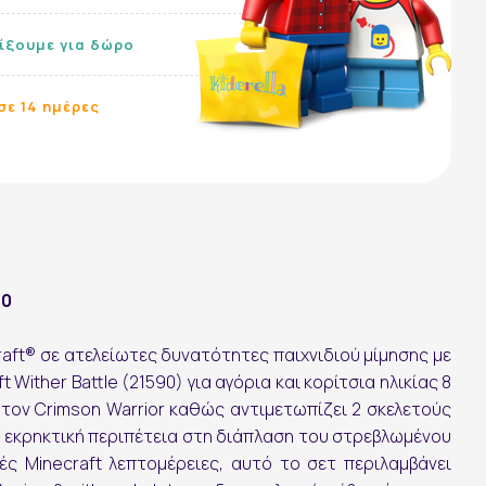
λίξουμε για δώρο
σε 14 ημέρες
90
aft® σε ατελείωτες δυνατότητες παιχνιδιού μίμησης με
 Wither Battle (21590) για αγόρια και κορίτσια ηλικίας 8
 τον Crimson Warrior καθώς αντιμετωπίζει 2 σκελετούς
α εκρηκτική περιπέτεια στη διάπλαση του στρεβλωμένου
ές Minecraft λεπτομέρειες, αυτό το σετ περιλαμβάνει
Ακολουθήστε μας: