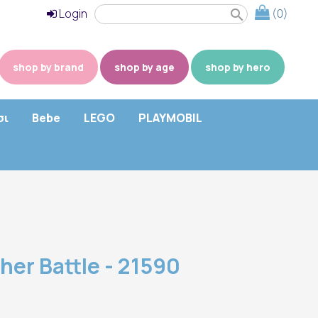
Login
(0)
search
shop by brand
shop by age
shop by hero
σι
Bebe
LEGO
PLAYMOBIL
her Battle - 21590