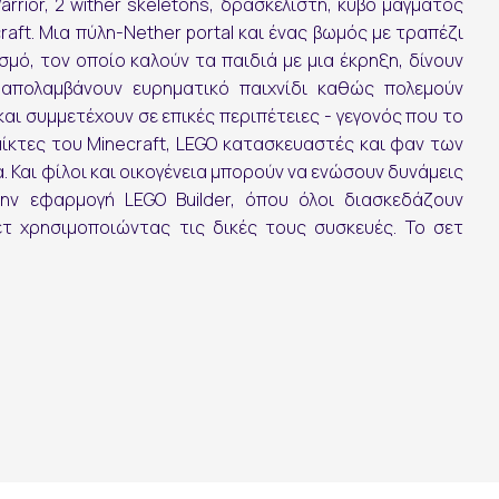
rior, 2 wither skeletons, δρασκελιστή, κύβο μάγματος
raft. Μια πύλη-Nether portal και ένας βωμός με τραπέζι
μό, τον οποίο καλούν τα παιδιά με μια έκρηξη, δίνουν
ά απολαμβάνουν ευρηματικό παιχνίδι καθώς πολεμούν
αι συμμετέχουν σε επικές περιπέτειες - γεγονός που το
ίκτες του Minecraft, LEGO κατασκευαστές και φαν των
α. Και φίλοι και οικογένεια μπορούν να ενώσουν δυνάμεις
την εφαρμογή LEGO Builder, όπου όλοι διασκεδάζουν
τ χρησιμοποιώντας τις δικές τους συσκευές. Το σετ