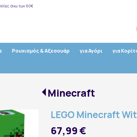
ελίες άνω των 60€
s
Ρουχισμός & Αξεσουάρ
για Αγόρι
για Κορίτ
Minecraft
LEGO Minecraft Wit
67,99 €