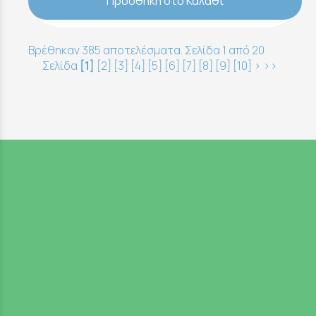
Προσθήκη στο Καλάθι
Βρέθηκαν 385 αποτελέσματα. Σελίδα 1 από 20
Σελίδα
[1]
[2]
[3]
[4]
[5]
[6]
[7]
[8]
[9]
[10]
>
>>