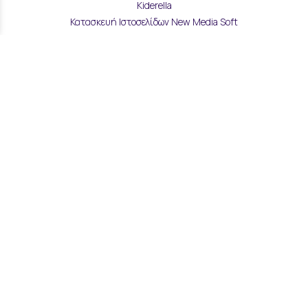
Kiderella
Κατασκευή Ιστοσελίδων New Media Soft
Αποστολές & Επιστροφές
Τρόποι Παραγγελίας & Πληρωμής
Επικοινωνία
Μάθετε για εμάς
Όροι Χρήσης & Ασφάλεια