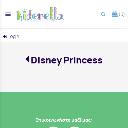
menu
(0)
search
Login
Disney Princess
Επικοινωνήστε μαζί μας: