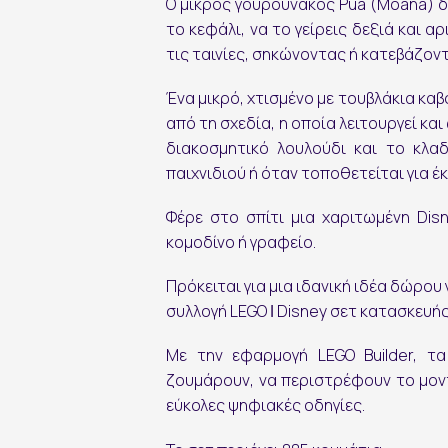
Εγγραφή στο Newsletter
Ο μικρός γουρουνάκος
Pua (Moana)
δ
το κεφάλι, να το γείρεις δεξιά και 
τις ταινίες, σηκώνοντας ή κατεβάζοντ
Ένα μικρό, χτισμένο με τουβλάκια καβ
από τη σχεδία, η οποία λειτουργεί κ
διακοσμητικό λουλούδι και το κλα
παιχνιδιού ή όταν τοποθετείται για έ
Φέρε στο σπίτι μια χαριτωμένη Dis
εγγραφή
κομοδίνο ή γραφείο.
Πρόκειται για μια ιδανική ιδέα δώρου 
συλλογή LEGO ǀ Disney σετ κατασκευή
Με την εφαρμογή LEGO Builder, τ
ζουμάρουν, να περιστρέφουν το μον
εύκολες ψηφιακές οδηγίες.