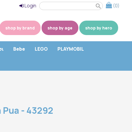
Login
(0)
search
shop by brand
shop by age
shop by hero
σι
Bebe
LEGO
PLAYMOBIL
 Pua - 43292