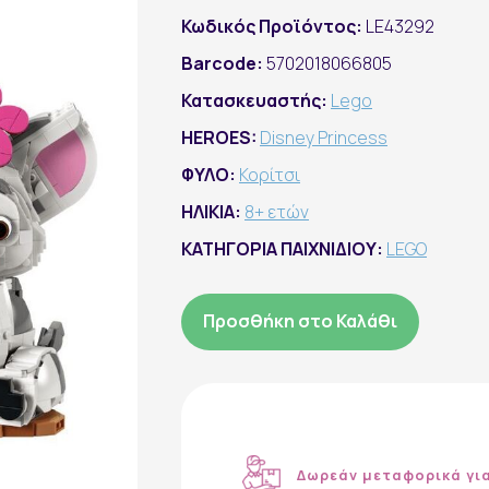
Κωδικός Προϊόντος:
LE43292
Barcode:
5702018066805
Κατασκευαστής:
Lego
HEROES:
Disney Princess
ΦΥΛΟ:
Κορίτσι
ΗΛΙΚΙΑ:
8+ ετών
ΚΑΤΗΓΟΡΙΑ ΠΑΙΧΝΙΔΙΟΥ:
LEGO
Προσθήκη στο Καλάθι
Δωρεάν μεταφορικά γι