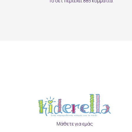
Το σετ περιέχει 885 κομμάτια.
Μάθετε για εμάς