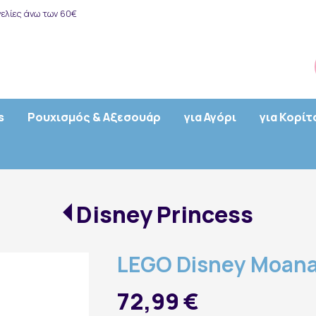
ελίες άνω των 60€
s
Ρουχισμός & Αξεσουάρ
για Αγόρι
για Κορίτ
Disney Princess
LEGO Disney Moana
72,99 €