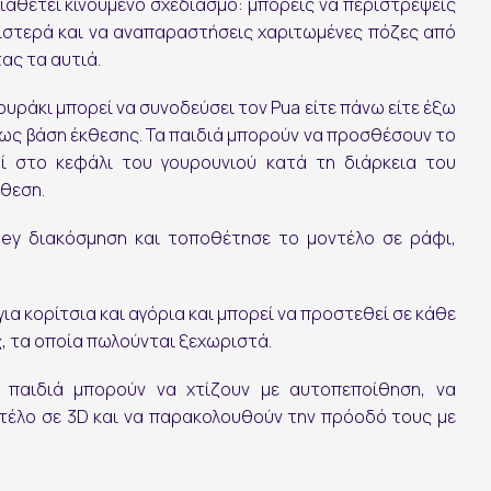
ιαθέτει κινούμενο σχεδιασμό: μπορείς να περιστρέψεις
αριστερά και να αναπαραστήσεις χαριτωμένες πόζες από
ας τα αυτιά.
Ακολουθήστε μας:
ουράκι μπορεί να συνοδεύσει τον Pua είτε πάνω είτε έξω
αι ως βάση έκθεσης. Τα παιδιά μπορούν να προσθέσουν το
δί στο κεφάλι του γουρουνιού κατά τη διάρκεια του
κθεση.
ney διακόσμηση και τοποθέτησε το μοντέλο σε ράφι,
για κορίτσια και αγόρια και μπορεί να προστεθεί σε κάθε
ς, τα οποία πωλούνται ξεχωριστά.
α παιδιά μπορούν να χτίζουν με αυτοπεποίθηση, να
τέλο σε 3D και να παρακολουθούν την πρόοδό τους με