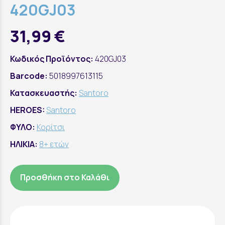
420GJ03
31,99 €
Κωδικός Προϊόντος:
420GJ03
Barcode:
5018997613115
Κατασκευαστής:
Santoro
HEROES:
Santoro
ΦΥΛΟ:
Κορίτσι
ΗΛΙΚΙΑ:
8+ ετών
Προσθήκη στο Καλάθι