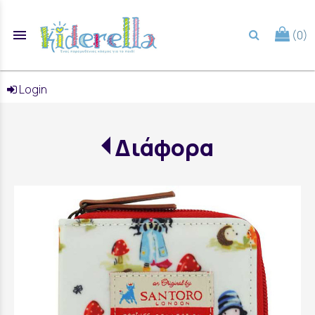
menu
(0)
search
Login
Διάφορα