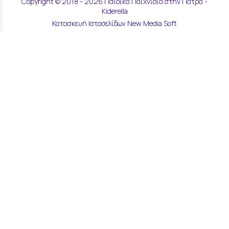
Copyright © 2018 - 2026 Παιδικά Παιχνίδια στην Πάτρα -
Kiderella
Κατασκευή Ιστοσελίδων New Media Soft
Αποστολές & Επιστροφές
Τρόποι Παραγγελίας & Πληρωμής
Επικοινωνία