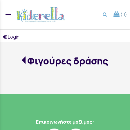
menu
(0)
search
Login
Φιγούρες δράσης
Επικοινωνήστε μαζί μας: