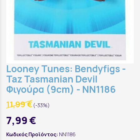
Looney Tunes: Bendyfigs -
Taz Tasmanian Devil
Φιγούρα (9cm) - NN1186
11,99 €
(-33%)
7,99 €
Κωδικός Προϊόντος:
NN1186