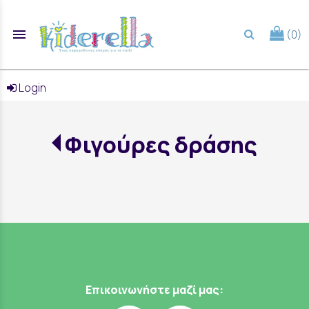
menu
(0)
search
Login
Φιγούρες δράσης
Επικοινωνήστε μαζί μας: