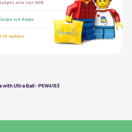
αγορες ανω των 60€
ίξουμε για δώρο
ε 14 ημέρες
Ακολουθήστε μας:
 with Ultra Ball - PKW4163