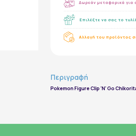
Δωρεάν μεταφορικά για 
Εγγραφή στο Newsletter
Επιλέξτε να σας το τυλ
Αλλαγή του προϊόντος σ
Περιγραφή
εγγραφή
Pokemon Figure Clip 'N' Go Chikorita