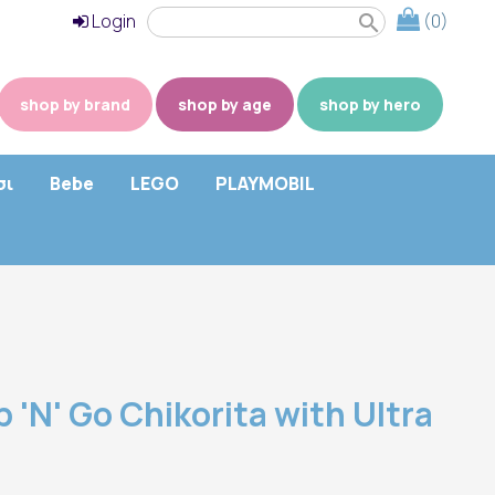
Login
(0)
search
shop by brand
shop by age
shop by hero
σι
Bebe
LEGO
PLAYMOBIL
 'N' Go Chikorita with Ultra