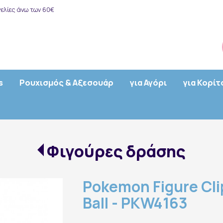
ελίες άνω των 60€
s
Ρουχισμός & Αξεσουάρ
για Αγόρι
για Κορίτ
Φιγούρες δράσης
Pokemon Figure Clip
Ball - PKW4163