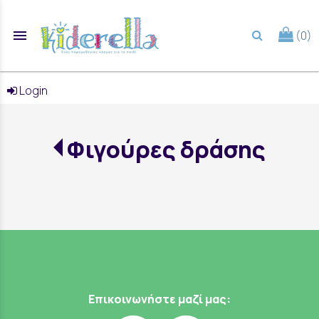
menu
(0)
search
Login
Φιγούρες δράσης
Επικοινωνήστε μαζί μας: