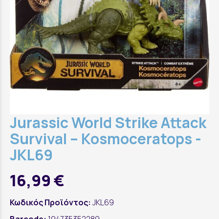
Jurassic World Strike Attack
Survival – Kosmoceratops -
JKL69
16,99 €
Κωδικός Προϊόντος:
JKL69