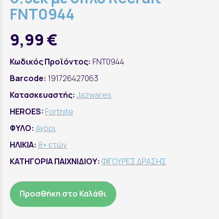
FNT0944
9,99 €
Κωδικός Προϊόντος:
FNT0944
Barcode:
191726427063
Κατασκευαστής:
Jazwares
HEROES:
Fortnite
ΦΥΛΟ:
Αγόρι
ΗΛΙΚΙΑ:
8+ ετών
ΚΑΤΗΓΟΡΙΑ ΠΑΙΧΝΙΔΙΟΥ:
ΦΙΓΟΥΡΕΣ ΔΡΑΣΗΣ
Προσθήκη στο Καλάθι