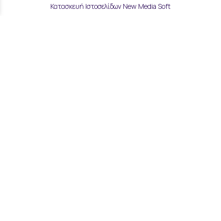
Κατασκευή Ιστοσελίδων New Media Soft
Αποστολές & Επιστροφές
Τρόποι Παραγγελίας & Πληρωμής
Επικοινωνία
Μάθετε για εμάς
Όροι Χρήσης & Ασφάλεια