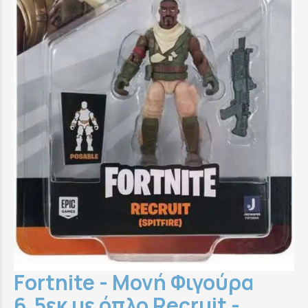
Fortnite - Μονή Φιγούρα
6.5εκ με όπλο Recruit -