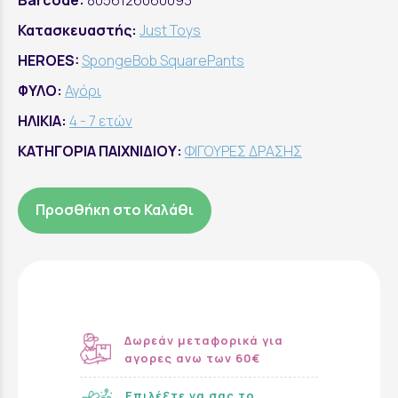
Barcode:
8056126060093
Κατασκευαστής:
Just Toys
HEROES:
SpongeBob SquarePants
ΦΥΛΟ:
Αγόρι
ΗΛΙΚΙΑ:
4 - 7 ετών
ΚΑΤΗΓΟΡΙΑ ΠΑΙΧΝΙΔΙΟΥ:
ΦΙΓΟΥΡΕΣ ΔΡΑΣΗΣ
Προσθήκη στο Καλάθι
Δωρεάν μεταφορικά για
αγορες ανω των 60€
Επιλέξτε να σας το