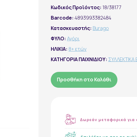
Κωδικός Προϊόντος:
18/38177
Barcode:
4893993382484
Κατασκευαστής:
Burago
ΦΥΛΟ:
Αγόρι
ΗΛΙΚΙΑ:
8+ ετών
ΚΑΤΗΓΟΡΙΑ ΠΑΙΧΝΙΔΙΟΥ:
ΣΥΛΛΕΚΤΙΚΑ 
Προσθήκη στο Καλάθι
Δωρεάν μεταφορικά για 
Επιλέξτε να σας το τυλ