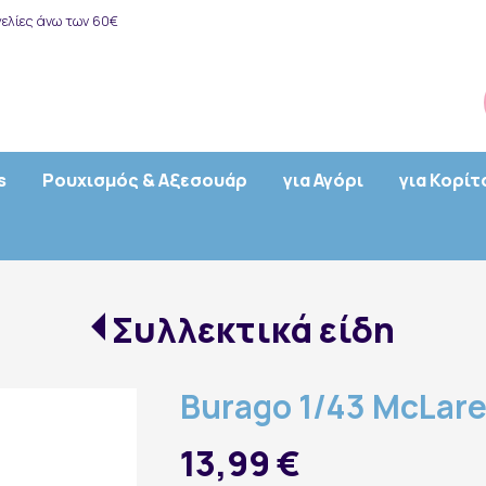
ελίες άνω των 60€
s
Ρουχισμός & Αξεσουάρ
για Αγόρι
για Κορίτ
Συλλεκτικά είδη
Burago 1/43 McLaren
13,99 €