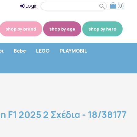
Login
(0)
search
shop by brand
shop by age
shop by hero
σι
Bebe
LEGO
PLAYMOBIL
 F1 2025 2 Σχέδια - 18/38177