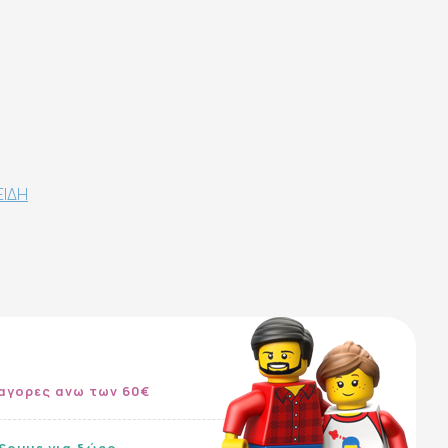
ΕΙΔΗ
αγορες ανω των 60€
ίξουμε για δώρο