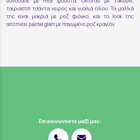
συνδύασε με midi φούστα, Oxfords με τακούνι,
ταιριαστή τσάντα χειρός και γυαλιά ηλίου. Τα μαλλιά
της είναι μακριά με ροζ φιόγκο, και το look της
αποπνέει pastel glam με παγωμένο ροζ κραγιόν.
Επικοινωνήστε μαζί μας: