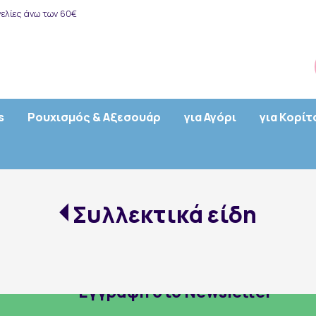
ελίες άνω των 60€
s
Ρουχισμός & Αξεσουάρ
για Αγόρι
για Κορίτ
Συλλεκτικά είδη
Εγγραφή στο Newsletter