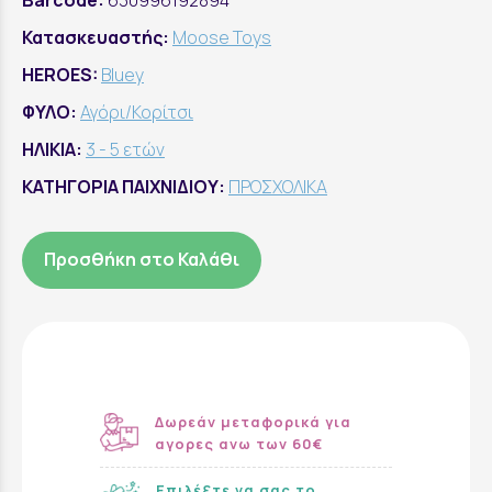
Barcode:
630996192894
Κατασκευαστής:
Moose Toys
HEROES:
Bluey
ΦΥΛΟ:
Αγόρι/Κορίτσι
ΗΛΙΚΙΑ:
3 - 5 ετών
ΚΑΤΗΓΟΡΙΑ ΠΑΙΧΝΙΔΙΟΥ:
ΠΡΟΣΧΟΛΙΚΑ
Προσθήκη στο Καλάθι
Δωρεάν μεταφορικά για
αγορες ανω των 60€
Επιλέξτε να σας το