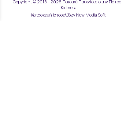
Copyright © 2018 - 2026 Παιδικά Παιχνίδια στην Πάτρα -
Kiderella
Κατασκευή Ιστοσελίδων New Media Soft
Αποστολές & Επιστροφές
Τρόποι Παραγγελίας & Πληρωμής
Επικοινωνία
Μάθετε για εμάς