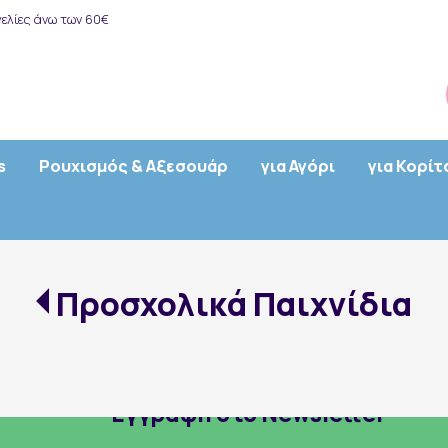
ελίες άνω των 60€
s
Ρουχισμός & Αξεσουάρ
για Αγόρι
για Κορίτ
Προσχολικά Παιχνίδια
Εγγραφή στο Newsletter