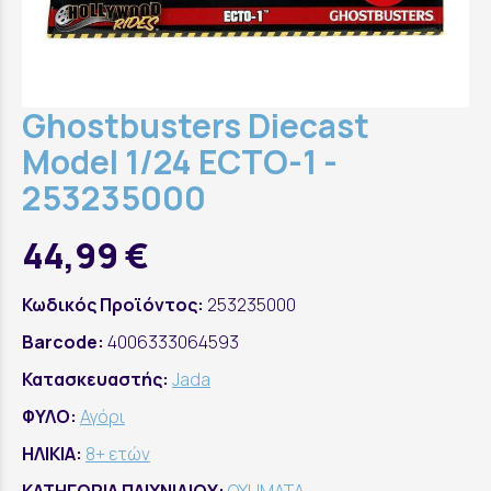
Ghostbusters Diecast
Model 1/24 ECTO-1 -
253235000
44,99 €
Κωδικός Προϊόντος:
253235000
Barcode:
4006333064593
Κατασκευαστής:
Jada
ΦΥΛΟ:
Αγόρι
ΗΛΙΚΙΑ:
8+ ετών