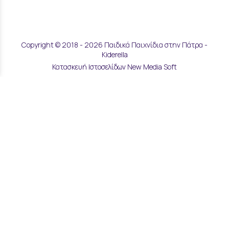
Copyright © 2018 - 2026 Παιδικά Παιχνίδια στην Πάτρα -
Kiderella
Κατασκευή Ιστοσελίδων New Media Soft
Αποστολές & Επιστροφές
Τρόποι Παραγγελίας & Πληρωμής
Επικοινωνία
Μάθετε για εμάς
Όροι Χρήσης & Ασφάλεια