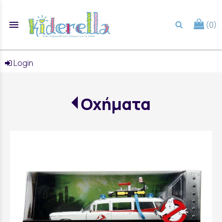
menu
(0)
search
Login
Οχήματα