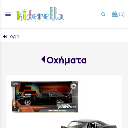
menu
(0)
search
Login
Οχήματα