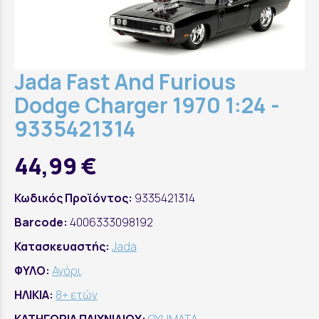
Jada Fast And Furious
Dodge Charger 1970 1:24 -
9335421314
44,99 €
Κωδικός Προϊόντος:
9335421314
Barcode:
4006333098192
Κατασκευαστής:
Jada
ΦΥΛΟ:
Αγόρι
ΗΛΙΚΙΑ:
8+ ετών
ΚΑΤΗΓΟΡΙΑ ΠΑΙΧΝΙΔΙΟΥ:
ΟΧΗΜΑΤΑ