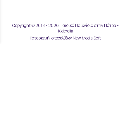
Copyright © 2018 - 2026 Παιδικά Παιχνίδια στην Πάτρα -
Kiderella
Κατασκευή Ιστοσελίδων New Media Soft
Αποστολές & Επιστροφές
Τρόποι Παραγγελίας & Πληρωμής
Επικοινωνία
Μάθετε για εμάς
Όροι Χρήσης & Ασφάλεια