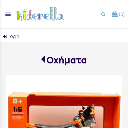
menu
(0)
search
Login
Οχήματα