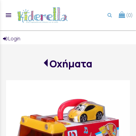
menu
(0)
search
Login
Οχήματα