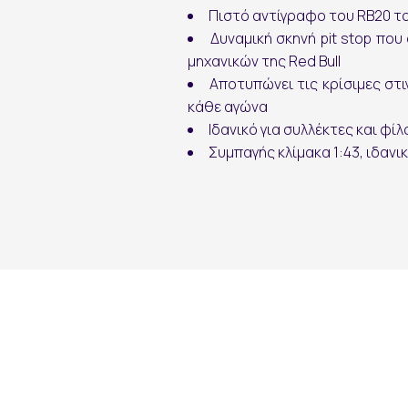
Πιστό αντίγραφο του RB20 τ
Δυναμική σκηνή pit stop που
εγγραφή
μηχανικών της Red Bull
Αποτυπώνει τις κρίσιμες στι
κάθε αγώνα
Ιδανικό για συλλέκτες και φίλο
Συμπαγής κλίμακα 1:43, ιδανι