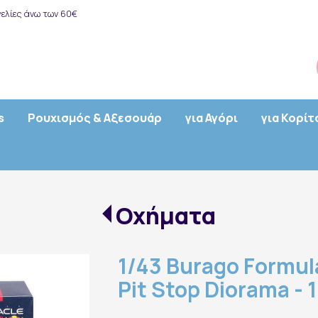
ελίες άνω των 60€
s
Ρουχισμός & Αξεσουάρ
για Αγόρι
για Κορίτ
Οχήματα
1/43 Burago Formula
Pit Stop Diorama -