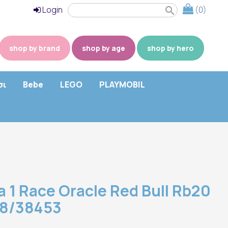
Login
(0)
search
shop by brand
shop by age
shop by hero
σι
Bebe
LEGO
PLAYMOBIL
 1 Race Oracle Red Bull Rb20
 18/38453