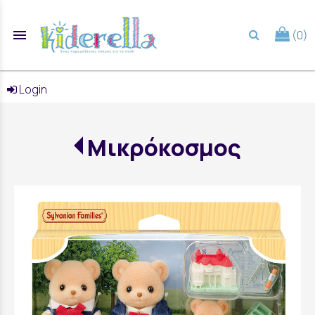
menu
(0)
search
Login
Μικρόκοσμος