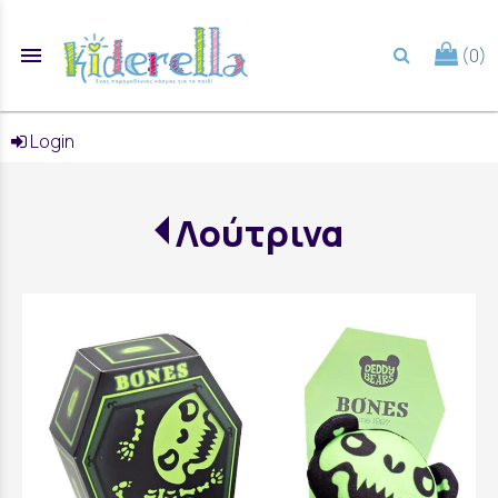
menu
(0)
search
Login
Λούτρινα