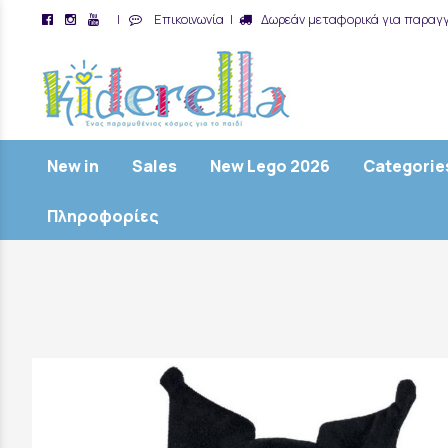
|
Επικοινωνία
|
Δωρεάν μεταφορικά για παραγγ
/
New in
Sales
New Lego 2026
Categorie
Πληροφορίες