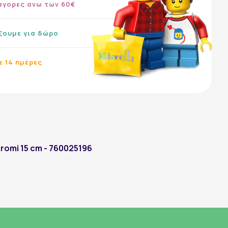
αγορες ανω των 60€
ίξουμε για δώρο
ε 14 ημέρες
Ακολουθήστε μας:
Kuromi 15 cm - 760025196