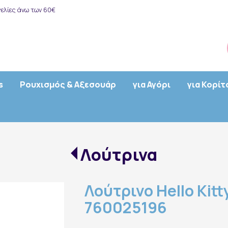
ελίες άνω των 60€
s
Ρουχισμός & Αξεσουάρ
για Αγόρι
για Κορίτ
Λούτρινα
Λούτρινο Hello Kitt
760025196