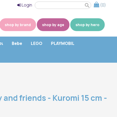
Login
(0)
search
shop by brand
shop by age
shop by hero
σι
Bebe
LEGO
PLAYMOBIL
y and friends - Kuromi 15 cm -