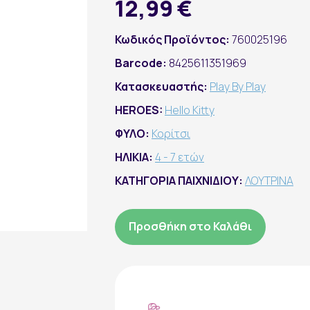
12,99 €
Κωδικός Προϊόντος:
760025196
Barcode:
8425611351969
Κατασκευαστής:
Play By Play
HEROES:
Hello Kitty
ΦΥΛΟ:
Κορίτσι
ΗΛΙΚΙΑ:
4 - 7 ετών
ΚΑΤΗΓΟΡΙΑ ΠΑΙΧΝΙΔΙΟΥ:
ΛΟΥΤΡΙΝΑ
Προσθήκη στο Καλάθι