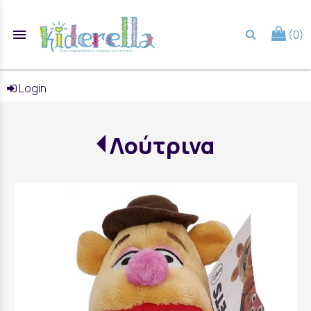
menu
(0)
search
Login
Λούτρινα