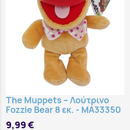
The Muppets – Λούτρινο
Fozzie Bear 8 εκ. - MA33350
9,99 €