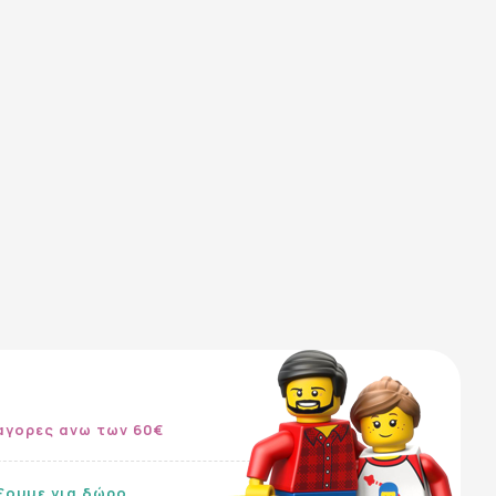
αγορες ανω των 60€
ίξουμε για δώρο