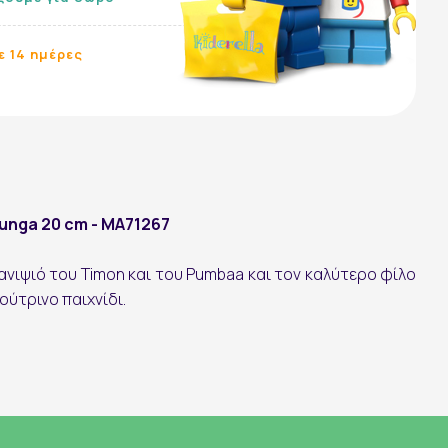
ε 14 ημέρες
Ακολουθήστε μας:
Bunga 20 cm - MA71267
ανιψιό του Timon και του Pumbaa και τον καλύτερο φίλο
ούτρινο παιχνίδι.