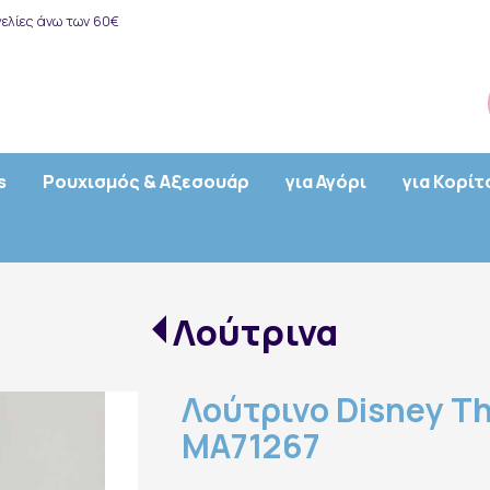
ελίες άνω των 60€
s
Ρουχισμός & Αξεσουάρ
για Αγόρι
για Κορίτ
Λούτρινα
Λούτρινο Disney Th
MA71267