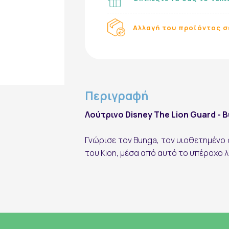
Αλλαγή του προϊόντος σ
Εγγραφή στο Newsletter
Περιγραφή
Λούτρινο Disney The Lion Guard - 
Γνώρισε τον Bunga, τον υιοθετημένο 
εγγραφή
του Kion, μέσα από αυτό το υπέροχο λ