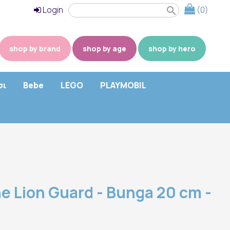
Login
(0)
search
shop by brand
shop by age
shop by hero
σι
Bebe
LEGO
PLAYMOBIL
e Lion Guard - Bunga 20 cm -