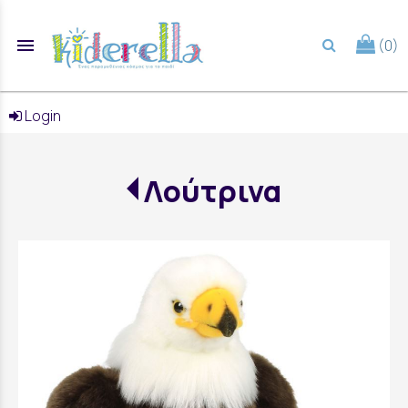
menu
(0)
search
Login
Λούτρινα