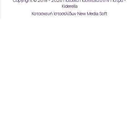
Copyright © 2018 - 2026 Παιδικά Παιχνίδια στην Πάτρα -
Kiderella
Κατασκευή Ιστοσελίδων New Media Soft
Αποστολές & Επιστροφές
Τρόποι Παραγγελίας & Πληρωμής
Επικοινωνία
Μάθετε για εμάς
Όροι Χρήσης & Ασφάλεια