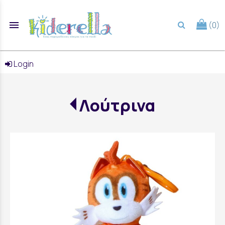
menu
(0)
search
Login
Λούτρινα