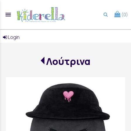
menu
(0)
search
Login
Λούτρινα