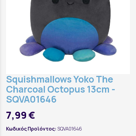
Squishmallows Yoko The
Charcoal Octopus 13cm -
SQVA01646
7,99 €
Κωδικός Προϊόντος:
SQVA01646