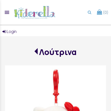
menu
(0)
search
Login
Λούτρινα