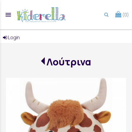
menu
(0)
search
Login
Λούτρινα