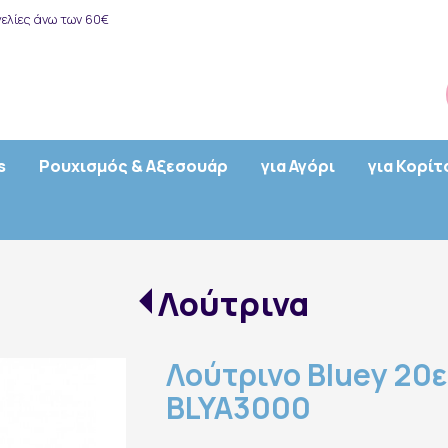
ελίες άνω των 60€
s
Ρουχισμός & Αξεσουάρ
για Αγόρι
για Κορίτ
Λούτρινα
Λούτρινο Bluey 20ε
BLYA3000