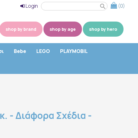
Login
(0)
search
shop by brand
shop by age
shop by hero
σι
Bebe
LEGO
PLAYMOBIL
κ. - Διάφορα Σχέδια -