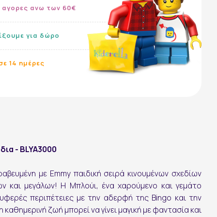
 αγορες ανω των 60€
λίξουμε για δώρο
σε 14 ημέρες
έδια - BLYA3000
βραβευμένη με Emmy παιδική σειρά κινουμένων σχεδίων
ρών και μεγάλων! Η Μπλούι, ένα χαρούμενο και γεμάτο
τρυφερές περιπέτειες με την αδερφή της Bingo και την
Ακολουθήστε μας:
η καθημερινή ζωή μπορεί να γίνει μαγική με φαντασία και