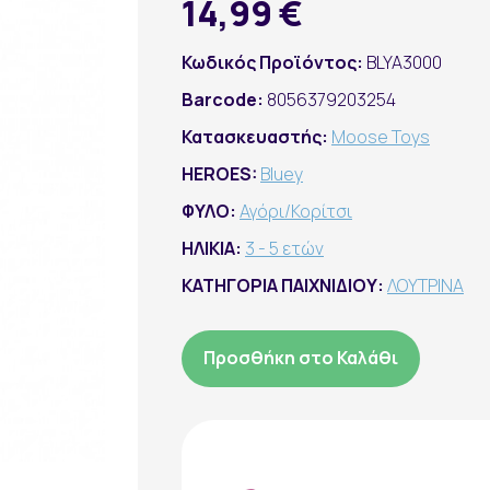
14,99 €
Κωδικός Προϊόντος:
BLYA3000
Barcode:
8056379203254
Κατασκευαστής:
Moose Toys
HEROES:
Bluey
ΦΥΛΟ:
Αγόρι/Κορίτσι
ΗΛΙΚΙΑ:
3 - 5 ετών
ΚΑΤΗΓΟΡΙΑ ΠΑΙΧΝΙΔΙΟΥ:
ΛΟΥΤΡΙΝΑ
Προσθήκη στο Καλάθι