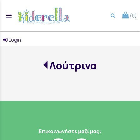
menu
(0)
search
Login
Λούτρινα
Επικοινωνήστε μαζί μας: