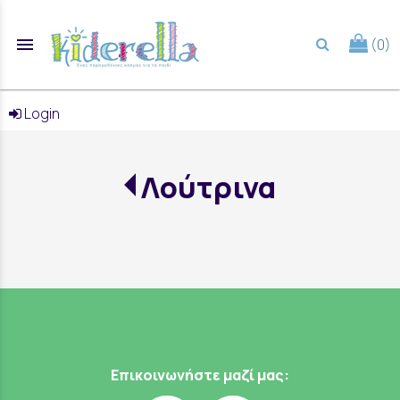
menu
(0)
search
Login
Λούτρινα
Επικοινωνήστε μαζί μας: