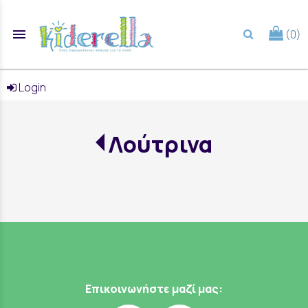
menu
(0)
search
Login
Λούτρινα
Επικοινωνήστε μαζί μας: