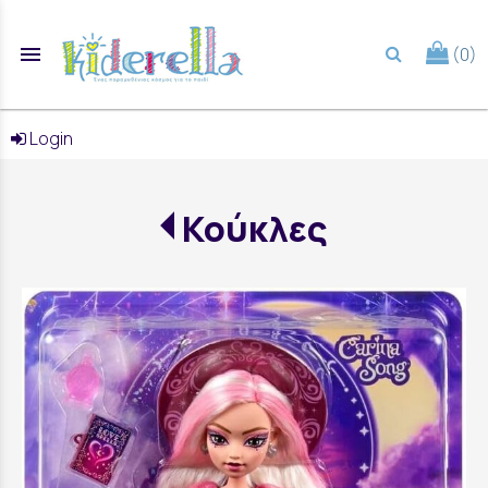
menu
(0)
search
Login
Κούκλες