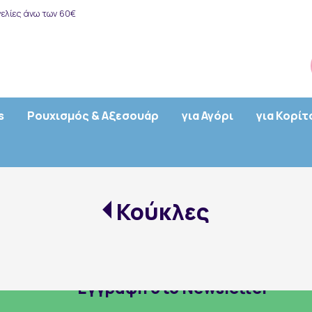
ελίες άνω των 60€
s
Ρουχισμός & Αξεσουάρ
για Αγόρι
για Κορίτ
Κούκλες
Εγγραφή στο Newsletter